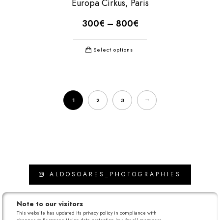
Europa Cirkus, Paris
300
€
–
800
€
Select options
→
1
2
3
ALDOSOARES_PHOTOGRAPHIES
Note to our visitors
This website has updated its privacy policy in compliance with