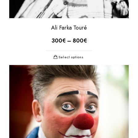
Ali Farka Touré
300
€
–
800
€
Select options