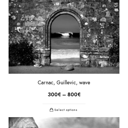
Carnac, Guillevic, wave
300
€
–
800
€
Select options